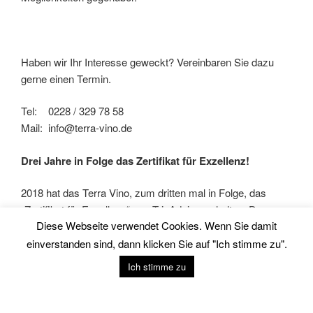
Haben wir Ihr Interesse geweckt? Vereinbaren Sie dazu
gerne einen Termin.
Tel: 0228 / 329 78 58
Mail: info@terra-vino.de
Drei Jahre in Folge das Zertifikat für Exzellenz!
2018 hat das Terra Vino, zum dritten mal in Folge, das
„Zertifikat für Exzellenz“ von TripAdvisor erhalten. Das
Diese Webseite verwendet Cookies. Wenn Sie damit
Zertifikat berücksichtigt die Qualität, Quantität und Aktualität
von Bewertungen, die in einem Zeitraum von zwölf
einverstanden sind, dann klicken Sie auf "Ich stimme zu".
Monaten von Reisenden auf TripAdvisor eingereicht
Ich stimme zu
wurden.
Wenn es auch Ihnen im Terra Vino gefallen hat, dann freuen